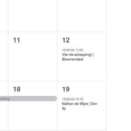
,
evenementen,
evenementen,
0
1
11
12
en,
evenementen,
evenement,
10:00
tot
11:00
Vier de schepping! |
Bloemendaal
1
1
18
19
,
evenement,
evenement,
helling
15:00
tot
15:15
Nathan de Wijze | Den
Ilp