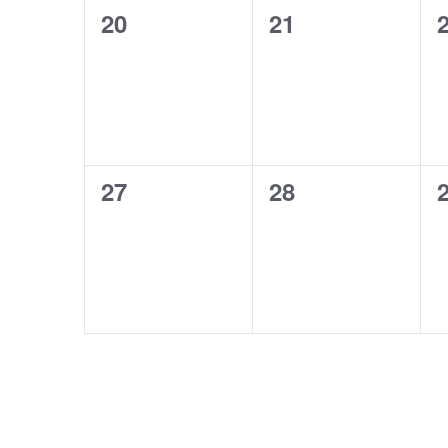
0
0
20
21
evenementen,
evenementen,
0
0
27
28
evenementen,
evenementen,